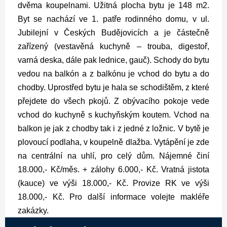
dvěma koupelnami. Užitná plocha bytu je 148 m2.
Byt se nachází ve 1. patře rodinného domu, v ul.
Jubilejní v Českých Budějovicích a je částečně
zařízený (vestavěná kuchyně – trouba, digestoř,
varná deska, dále pak lednice, gauč). Schody do bytu
vedou na balkón a z balkónu je vchod do bytu a do
chodby. Uprostřed bytu je hala se schodištěm, z které
přejdete do všech pkojů. Z obývacího pokoje vede
vchod do kuchyně s kuchyňským koutem. Vchod na
balkon je jak z chodby tak i z jedné z ložnic. V bytě je
plovoucí podlaha, v koupelně dlažba. Vytápění je zde
na centrální na uhlí, pro celý dům. Nájemné činí
18.000,- Kč/měs. + zálohy 6.000,- Kč. Vratná jistota
(kauce) ve výši 18.000,- Kč. Provize RK ve výši
18.000,- Kč. Pro další informace volejte makléře
zakázky.