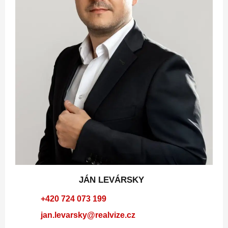
JÁN LEVÁRSKY
+420 724 073 199
jan.levarsky@realvize.cz