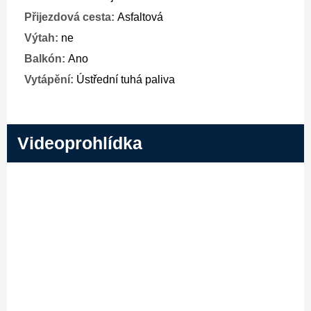
Přijezdová cesta:
Asfaltová
Výtah:
ne
Balkón:
Ano
Vytápění:
Ústřední tuhá paliva
Videoprohlídka