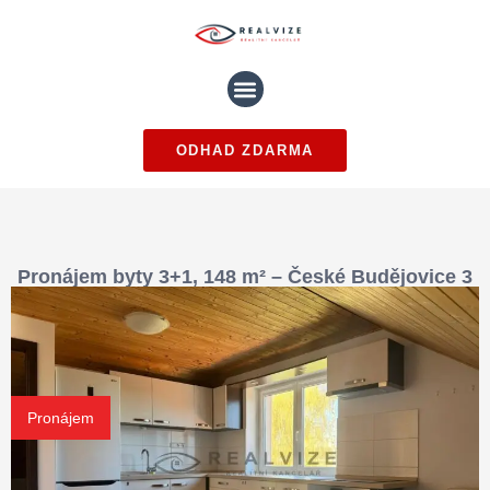
ODHAD ZDARMA
Pronájem byty 3+1, 148 m² – České Budějovice 3
Pronájem